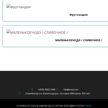
Фрутландия
МАЛЕНЬКОЕЧУДО / СЛИВОЧНОЕ /
+(976) 9005-7444
Info@emrd.mn
Улаанбаатар хот, Баянгол дүүрэг, 3-р хороо, WW центр, 503 тоот.
COPYRIGHT 2026 © ЭМЕРАЛД ЭС ЭЙ ХХК ВЭБ ХӨГЖҮҮЛСЭН
EWEB