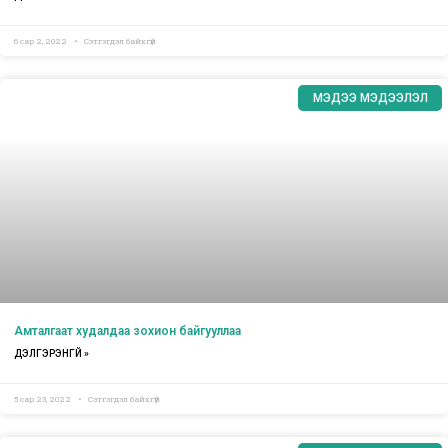
6 сар 2, 2022
Сэтгэгдэл байхгүй
МЭДЭЭ МЭДЭЭЛЭЛ
Амталгаат худалдаа зохион байгууллаа
ДЭЛГЭРЭНГҮЙ »
5 сар 23, 2022
Сэтгэгдэл байхгүй