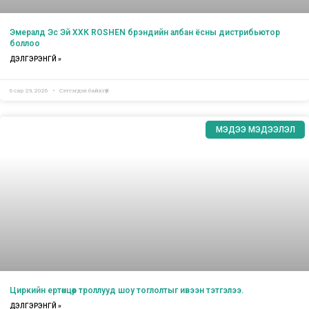
Эмералд Эс Эй ХХК ROSHEN брэндийн албан ёсны дистрибьютор
боллоо
ДЭЛГЭРЭНГҮЙ »
6 сар 29, 2026
Сэтгэгдэл байхгүй
МЭДЭЭ МЭДЭЭЛЭЛ
Циркийн ертөнцөөр троллууд шоу тоглолтыг ивээн тэтгэлээ.
ДЭЛГЭРЭНГҮЙ »