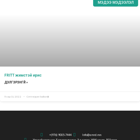
МЭДЭЭ МЭДЭЭЛЭЛ
FRITT жимстэй ирис
ДЭЛГЭРЭНГҮЙ »
5 сар 13, 2022
Сэтгэгдэл байхгүй
+(976) 9005-7444
Info@emrd.mn
Улаанбаатар хот, Баянгол дүүрэг, 3-р хороо, WW центр, 503 тоот.