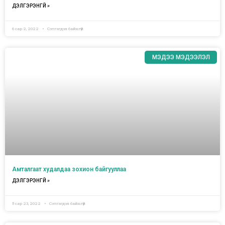
ДЭЛГЭРЭНГҮЙ »
6 сар 2, 2022
Сэтгэгдэл байхгүй
МЭДЭЭ МЭДЭЭЛЭЛ
Амталгаат худалдаа зохион байгууллаа
ДЭЛГЭРЭНГҮЙ »
5 сар 23, 2022
Сэтгэгдэл байхгүй