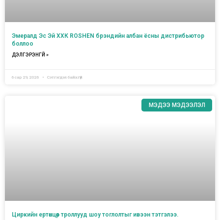
Эмералд Эс Эй ХХК ROSHEN брэндийн албан ёсны дистрибьютор
боллоо
ДЭЛГЭРЭНГҮЙ »
6 сар 29, 2026
Сэтгэгдэл байхгүй
МЭДЭЭ МЭДЭЭЛЭЛ
Циркийн ертөнцөөр троллууд шоу тоглолтыг ивээн тэтгэлээ.