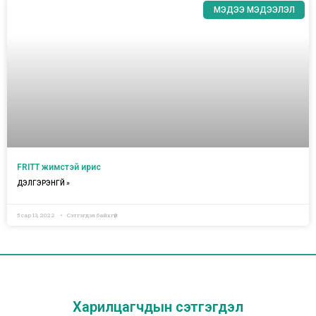
МЭДЭЭ МЭДЭЭЛЭЛ
FRITT жимстэй ирис
ДЭЛГЭРЭНГҮЙ »
5 сар 13, 2022
Сэтгэгдэл байхгүй
Харилцагчдын сэтгэгдэл