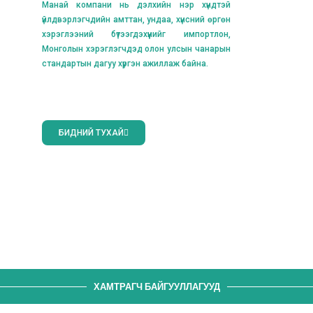
Манай компани нь дэлхийн нэр хүндтэй
үйлдвэрлэгчдийн амттан, ундаа, хүнсний өргөн
хэрэглээний бүтээгдэхүүнийг импортлон,
Монголын хэрэглэгчдэд олон улсын чанарын
стандартын дагуу хүргэн ажиллаж байна.
БИДНИЙ ТУХАЙ
ХАМТРАГЧ БАЙГУУЛЛАГУУД