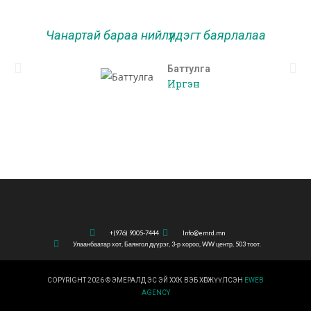
Чанартай бараа нийлүүлдэгт баярлалаа
Баттулга
Иргэн
+(976) 9005-7444
Info@emrd.mn
Улаанбаатар хот, Баянгол дүүрэг, 3-р хороо, WW центр, 503 тоот.
COPYRIGHT 2026 © ЭМЕРАЛД ЭС ЭЙ ХХК ВЭБ ХӨГЖҮҮЛСЭН
EWEB
AGENCY