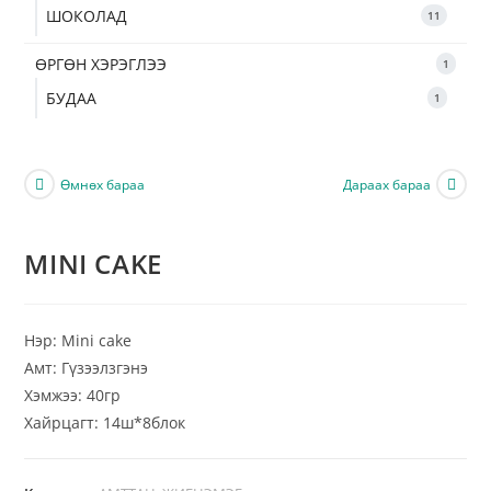
ШОКОЛАД
11
ӨРГӨН ХЭРЭГЛЭЭ
1
БУДАА
1
Өмнөх бараа
Дараах бараа
MINI CAKE
Нэр: Mini cake
Амт: Гүзээлзгэнэ
Хэмжээ: 40гр
Хайрцагт: 14ш*8блок