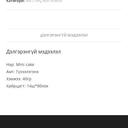
Категори:
АМТТАН
,
ЖИГНЭМЭГ
ДЭЛГЭРЭНГҮЙ МЭДЭЭЛЭЛ
Дэлгэрэнгүй мэдээлэл
Нэр: Mini cake
Амт: Гүзээлзгэнэ
Хэмжээ: 40гр
Хайрцагт: 14ш*8блок