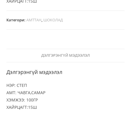
ХАЙРЦАГТ:15Ш
Категори:
АМТТАН
,
ШОКОЛАД
ДЭЛГЭРЭНГҮЙ МЭДЭЭЛЭЛ
Дэлгэрэнгүй мэдээлэл
НЭР: CТЕП
АМТ: ЧАВГА,САМАР
ХЭМЖЭЭ: 100ГР
ХАЙРЦАГТ:15Ш