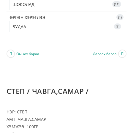
ШОКОЛАД
11
ӨРГӨН ХЭРЭГЛЭЭ
1
БУДАА
1
Өмнөх бараа
Дараах бараа
CТЕП / ЧАВГА,САМАР /
НЭР: CТЕП
АМТ: ЧАВГА,САМАР
ХЭМЖЭЭ: 100ГР