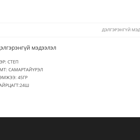
ДЭЛГЭРЭНГҮЙ МЭ
элгэрэнгүй мэдээлэл
ЭР: СТЕП
МТ: САМАРТАЙҮРЭЛ
ЭМЖЭЭ: 45ГР
АЙРЦАГТ:24Ш