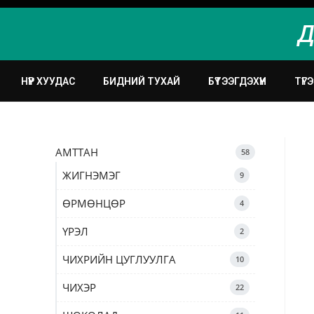
Д
НҮҮР ХУУДАС
БИДНИЙ ТУХАЙ
БҮТЭЭГДЭХҮҮН
ТҮГ
АМТТАН
58
ЖИГНЭМЭГ
9
ӨРМӨНЦӨР
4
ҮРЭЛ
2
ЧИХРИЙН ЦУГЛУУЛГА
10
ЧИХЭР
22