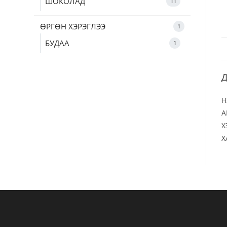
ШОКОЛАД
11
ӨРГӨН ХЭРЭГЛЭЭ
1
БУДАА
1
Д
Н
А
Х
Х