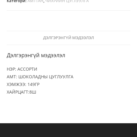
Категори:
АМТТАН
,
ЧИХРИЙН ЦУГЛУУЛГА
ДЭЛГЭРЭНГҮЙ МЭДЭЭЛЭЛ
Дэлгэрэнгүй мэдээлэл
НЭР: АССОРТИ
АМТ: ШОКОЛАДНЫ ЦУГЛУУЛГА
ХЭМЖЭЭ: 149ГР
ХАЙРЦАГТ:8Ш