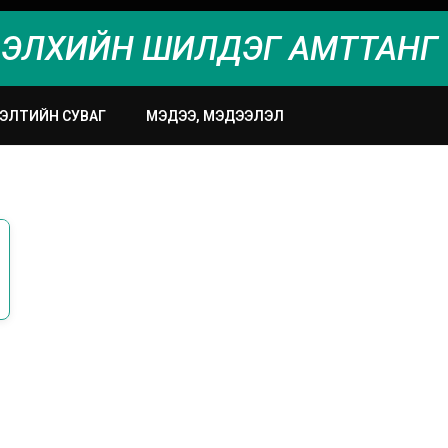
ЭЛХИЙН ШИЛДЭГ АМТТАНГ 
ЭЭЛТИЙН СУВАГ
МЭДЭЭ, МЭДЭЭЛЭЛ