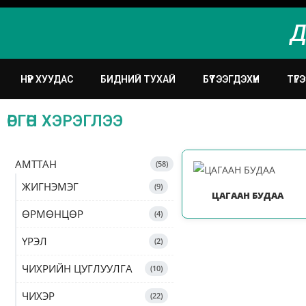
Д
НҮҮР ХУУДАС
БИДНИЙ ТУХАЙ
БҮТЭЭГДЭХҮҮН
ТҮГ
ӨРГӨН ХЭРЭГЛЭЭ
АМТТАН
58
ЖИГНЭМЭГ
9
ЦАГААН БУДАА
ӨРМӨНЦӨР
4
ҮРЭЛ
2
ЧИХРИЙН ЦУГЛУУЛГА
10
ЧИХЭР
22