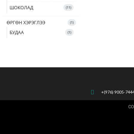
ШОКОЛАД
11
ӨРГӨН ХЭРЭГЛЭЭ
1
БУДАА
1
+(976) 9005-744
CO