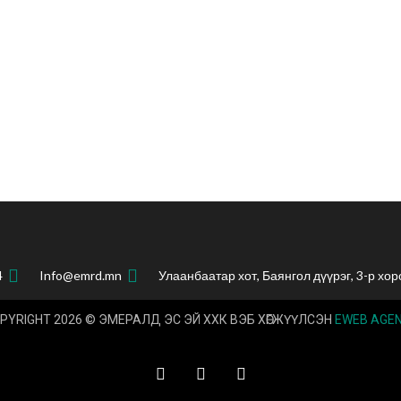
4
Info@emrd.mn
Улаанбаатар хот, Баянгол дүүрэг, 3-р хор
PYRIGHT 2026 © ЭМЕРАЛД ЭС ЭЙ ХХК ВЭБ ХӨГЖҮҮЛСЭН
EWEB AGE