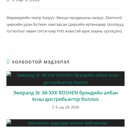
Мөрөөдлийн театр Залуус, Эмоци продакшны залуус, Diamond
циркийн уран бүтээлч хамтарсан Циркийн ертөнцөөр троллууд
тоглолтыг ивээн тэтгэгчээр Fritt жимстэй ирис маань оролцлоо.
ХОЛБООТОЙ МЭДЭЭЛЭЛ
Эмералд Эс Эй ХХК ROSHEN брэндийн албан
ёсны дистрибьютор боллоо
6 сар 29, 2026