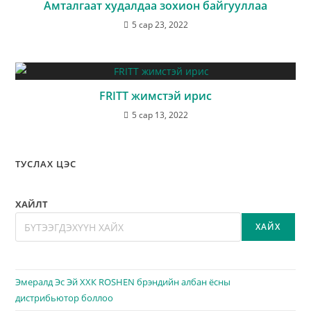
Амталгаат худалдаа зохион байгууллаа
5 сар 23, 2022
FRITT жимстэй ирис
5 сар 13, 2022
ТУСЛАХ ЦЭС
ХАЙЛТ
ХАЙХ
Эмералд Эс Эй ХХК ROSHEN брэндийн албан ёсны
дистрибьютор боллоо