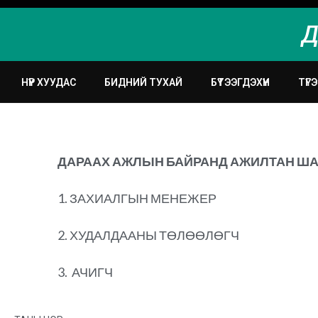
Д
НҮҮР ХУУДАС
БИДНИЙ ТУХАЙ
БҮТЭЭГДЭХҮҮН
ТҮГ
ДАРААХ АЖЛЫН БАЙРАНД АЖИЛТАН ША
1. ЗАХИАЛГЫН МЕНЕЖЕР
2. ХУДАЛДААНЫ ТӨЛӨӨЛӨГЧ
3. АЧИГЧ